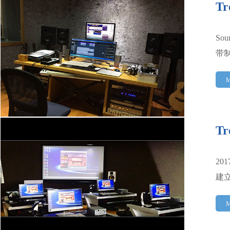
T
So
带制
M
T
20
建
M