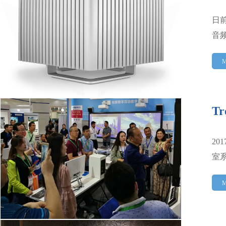
日前
音
M
T
20
室系
M